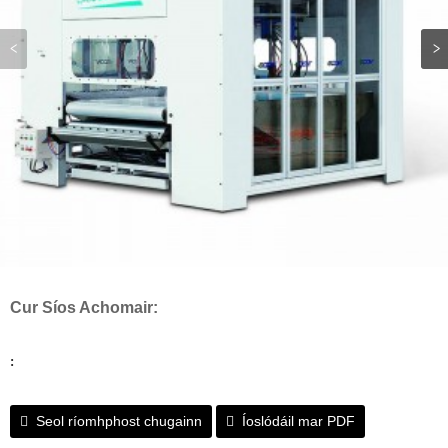
Cur Síos Achomair:
:
Seol ríomhphost chugainn
Íoslódáil mar PDF