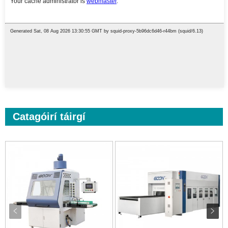
Catagóirí táirgí