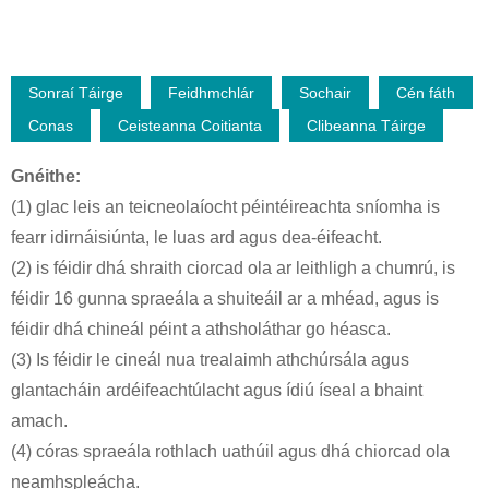
Sonraí Táirge
Feidhmchlár
Sochair
Cén fáth
Conas
Ceisteanna Coitianta
Clibeanna Táirge
Gnéithe:
(1) glac leis an teicneolaíocht péintéireachta sníomha is
fearr idirnáisiúnta, le luas ard agus dea-éifeacht.
(2) is féidir dhá shraith ciorcad ola ar leithligh a chumrú, is
féidir 16 gunna spraeála a shuiteáil ar a mhéad, agus is
féidir dhá chineál péint a athsholáthar go héasca.
(3) Is féidir le cineál nua trealaimh athchúrsála agus
glantacháin ardéifeachtúlacht agus ídiú íseal a bhaint
amach.
(4) córas spraeála rothlach uathúil agus dhá chiorcad ola
neamhspleácha.