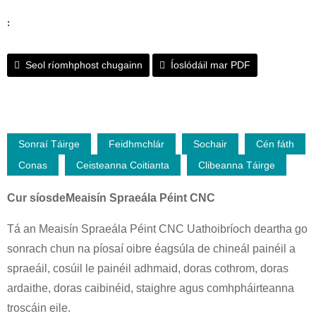
:
Seol ríomhphost chugainn
Íoslódáil mar PDF
Sonraí Táirge
Feidhmchlár
Sochair
Cén fáth
Conas
Ceisteanna Coitianta
Clibeanna Táirge
Cur síos
de
Meaisín Spraeála Péint CNC
Tá an Meaisín Spraeála Péint CNC Uathoibríoch deartha go
sonrach chun na píosaí oibre éagsúla de chineál painéil a
spraeáil, cosúil le painéil adhmaid, doras cothrom, doras
ardaithe, doras caibinéid, staighre agus comhpháirteanna
troscáin eile.