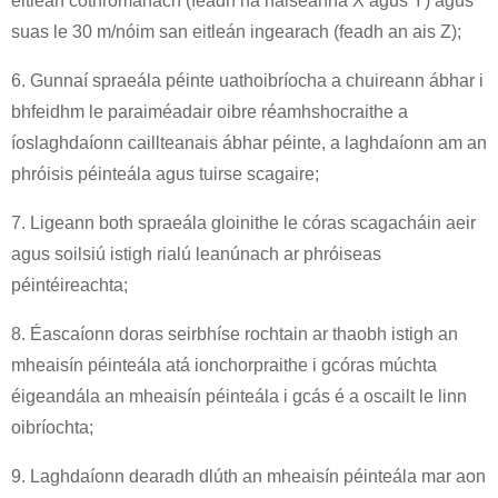
eitleán cothrománach (feadh na haiseanna X agus Y) agus
suas le 30 m/nóim san eitleán ingearach (feadh an ais Z);
6. Gunnaí spraeála péinte uathoibríocha a chuireann ábhar i
bhfeidhm le paraiméadair oibre réamhshocraithe a
íoslaghdaíonn caillteanais ábhar péinte, a laghdaíonn am an
phróisis péinteála agus tuirse scagaire;
7. Ligeann both spraeála gloinithe le córas scagacháin aeir
agus soilsiú istigh rialú leanúnach ar phróiseas
péintéireachta;
8. Éascaíonn doras seirbhíse rochtain ar thaobh istigh an
mheaisín péinteála atá ionchorpraithe i gcóras múchta
éigeandála an mheaisín péinteála i gcás é a oscailt le linn
oibríochta;
9. Laghdaíonn dearadh dlúth an mheaisín péinteála mar aon