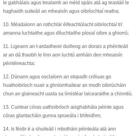
le gabhálais agus trealamh an méid spáis atá ag teastáil le
haghaidh suiteáil an mheaisín agus oibríochtaí reatha;
10. Méadaíonn an rothchlár éifeachtúlacht oibríochtaí trí
amanna luchtaithe agus díluchtaithe píosaí oibre a ghiorrú;
11. Ligeann an t-ardaitheoir duilleog an dorais a phéinteáil
ar an dá thaobh le linn aon luchtú amháin den mheaisín
péintéireachta;
12. Dúnann agus osclaíonn an stopadh cróluas go
huathoibríoch nuair a ghníomhaítear an modh oibriúcháin
chun an glaineacht uasta sa limistéar laicearaithe a chinntiú.
13. Cuirtear córas uathoibríoch aisghabhála péinte agus
córas glantacháin gunna spraeála i bhfeidhm;
14. Is féidir é a shuiteáil i mbotháin péinteála atá ann