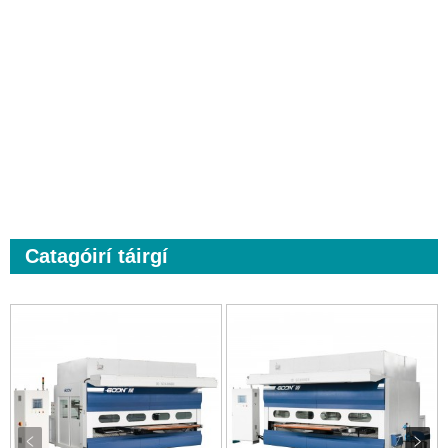
Catagóirí táirgí