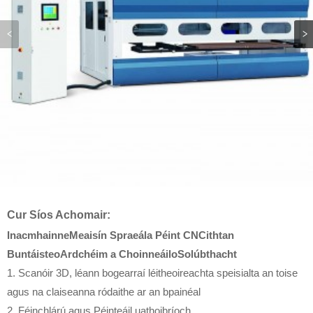
Cur Síos Achomair:
Inacmhainne
Meaisín Spraeála Péint CNC
ith
t
an
Buntáiste
o
Ardchéim a Choinneáil
o
Solúbthacht
1. Scanóir 3D, léann bogearraí léitheoireachta speisialta an toise
agus na claiseanna ródaithe ar an bpainéal
2. Féinchlárú agus Péinteáil uathoibríoch