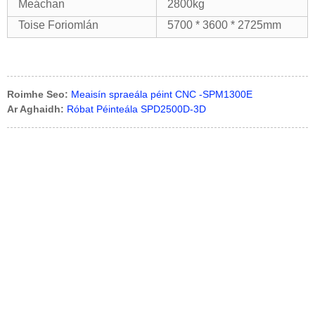
Meáchan
2800kg
Toise Foriomlán
5700 * 3600 * 2725mm
Roimhe Seo:
Meaisín spraeála péint CNC -SPM1300E
Ar Aghaidh:
Róbat Péinteála SPD2500D-3D