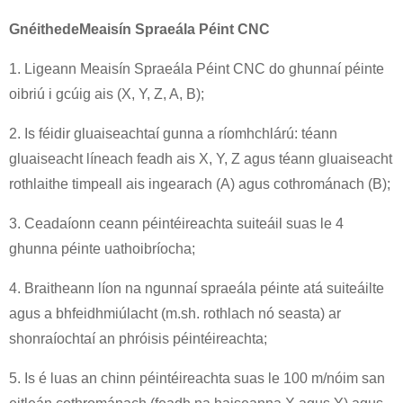
Gnéithe
de
Meaisín Spraeála Péint CNC
1. Ligeann Meaisín Spraeála Péint CNC do ghunnaí péinte
oibriú i gcúig ais (X, Y, Z, A, B);
2. Is féidir gluaiseachtaí gunna a ríomhchlárú: téann
gluaiseacht líneach feadh ais X, Y, Z agus téann gluaiseacht
rothlaithe timpeall ais ingearach (A) agus cothrománach (B);
3. Ceadaíonn ceann péintéireachta suiteáil suas le 4
ghunna péinte uathoibríocha;
4. Braitheann líon na ngunnaí spraeála péinte atá suiteáilte
agus a bhfeidhmiúlacht (m.sh. rothlach nó seasta) ar
shonraíochtaí an phróisis péintéireachta;
5. Is é luas an chinn péintéireachta suas le 100 m/nóim san