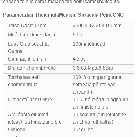
cheana féin le córas malartaithe aeir réamhshuiteáilte.
Paraiméadair Theicniúla
Meaisín Spraeála Péint CNC
Toise Uasta Oibre
2500 × 1250 × 100mm
Meáchan Oibre Uasta
50kg
Luas Gluaiseachta
100m/nóiméad
Gunna
Cumhacht Iomlán
4.3kw
Brú aeir chomhbhrúite
0.6-0.8Mpa/6-8Bar
Tomhaltas aeir
100 l/nóim (gan gunnaí
chomhbhrúite
spraeála péinte san
áireamh)
Éifeachtúlacht Oibre
1.5-3 nóiméad in aghaidh
an limistéir oibre
Am lódála eilimintí
10 soicind (am rothlaithe
isteach sa limistéar oibre
an chlár rothlaithe)
Oibreoir
1-2 duine