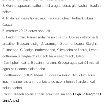
3. Gunnaí spraeála uathoibríocha agus córas glantacháin feadán
péinte
4. Rialú ríomhaire tionsclaíoch agus scáileáin tadhaill, oibriú
éasca
5. Aschur: 20-25 doras san uair
6. Feidhmchlár: Painéil ardaithe nó cuartha, Doirse cothroma &
ardaithe, Troscán laistigh & lasmuigh, Seomraí Leapa, Staighrí,
Fuinneoga, Clúdaigh inmheánacha, Síleálacha ar fionraí, Leaca
cothroma le haghaidh clúdach balla seachtrach, Bileog
réamhphéinteáilte, Bacainní torainn, Bileoga agus painéil miotail,
agus páirteanna plaisteacha
Soláthraíonn GODN Meaisín Spraeála Péint CNC dlúth agus
inacmhainne leis an mbuntáiste go gcoinníonn sé ardleibhéal
solúbthachta.
Chun tuilleadh eolais a fháil faoin meaisín seo,
Téigh i dTeagmháil
Linn Anois!