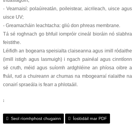
thuaslagóirí;
- Vearnaisí: polaúireatán, poileistear, aicrileach, uisce agus
uisce UV;
- Greamacháin leachtacha: gliú don phreas membrane.
Tá sé roghnach go bhfuil iompróir cineál bioráin nó slabhra
feistithe.
Léifidh an bogearra speisialta claiseanna agus imill ródaithe
(imill istigh agus lasmuigh) i ngach painéal agus cinntíonn
sé cruth, méid agus suíomh ardghléine an phíosa oibre a
fháil, rud a chuireann ar chumas na mbogearraí rialaithe na
conairí spraeála is fearr a phlotaáil.
:
Seol ríomhphost chugainn
Íoslódáil mar PDF