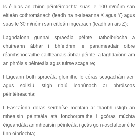
Is é luas an chinn péintéireachta suas le 100 m/nóim san
eitleán cothrománach (feadh na n-aiseanna X agus Y) agus
suas le 30 m/nóim san eitleán ingearach (feadh an ais Z);
Laghdaíonn gunnaí spraeála péinte uathoibríocha a
chuireann ábhar i bhfeidhm le paraiméadair oibre
réamhshocraithe caillteanais ábhar péinte, a laghdaíonn am
an phróisis péinteála agus tuirse scagaire;
l Ligeann both spraeála gloinithe le córas scagacháin aeir
agus soilsiú istigh rialú leanúnach ar phróiseas
péintéireachta;
l Éascaíonn doras seirbhíse rochtain ar thaobh istigh an
mheaisín péinteála atá ionchorpraithe i gcóras múchta
éigeandála an mheaisín péinteála i gcás go n-osclaítear é le
linn oibríochta;