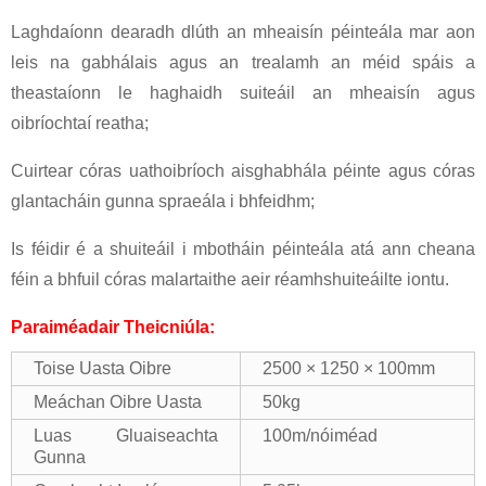
Laghdaíonn dearadh dlúth an mheaisín péinteála mar aon
leis na gabhálais agus an trealamh an méid spáis a
theastaíonn le haghaidh suiteáil an mheaisín agus
oibríochtaí reatha;
Cuirtear córas uathoibríoch aisghabhála péinte agus córas
glantacháin gunna spraeála i bhfeidhm;
Is féidir é a shuiteáil i mbotháin péinteála atá ann cheana
féin a bhfuil córas malartaithe aeir réamhshuiteáilte iontu.
Paraiméadair Theicniúla:
Toise Uasta Oibre
2500 × 1250 × 100mm
Meáchan Oibre Uasta
50kg
Luas Gluaiseachta
100m/nóiméad
Gunna