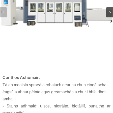
Cur Síos Achomair:
Tá an meaisín spraeála róbatach deartha chun cineálacha
éagsúla ábhar péinte agus greamachán a chur i bhfeidhm,
amhail:
- Stains adhmaid: uisce, níotráite, biotáillí, bunaithe ar