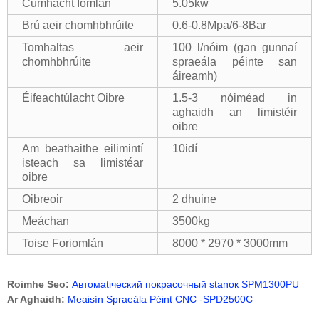
Cumhacht Iomlán
5.05kw
Brú aeir chomhbhrúite
0.6-0.8Mpa/6-8Bar
Tomhaltas aeir
100 l/nóim (gan gunnaí
chomhbhrúite
spraeála péinte san
áireamh)
Éifeachtúlacht Oibre
1.5-3 nóiméad in
aghaidh an limistéir
oibre
Am beathaithe eilimintí
10idí
isteach sa limistéar
oibre
Oibreoir
2 dhuine
Meáchan
3500kg
Toise Foriomlán
8000 * 2970 * 3000mm
Roimhe Seo:
Автомatiческий покрасочный stanок SPM1300PU
Ar Aghaidh:
Meaisín Spraeála Péint CNC -SPD2500C