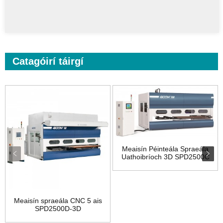
Catagóirí táirgí
Meaisín Péinteála Spraeála
Uathoibríoch 3D SPD2500C
Meaisín spraeála CNC 5 ais
SPD2500D-3D