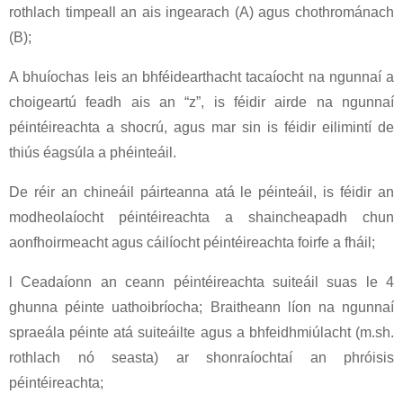
rothlach timpeall an ais ingearach (A) agus chothrománach
(B);
A bhuíochas leis an bhféidearthacht tacaíocht na ngunnaí a
choigeartú feadh ais an “z”, is féidir airde na ngunnaí
péintéireachta a shocrú, agus mar sin is féidir eilimintí de
thiús éagsúla a phéinteáil.
De réir an chineáil páirteanna atá le péinteáil, is féidir an
modheolaíocht péintéireachta a shaincheapadh chun
aonfhoirmeacht agus cáilíocht péintéireachta foirfe a fháil;
l Ceadaíonn an ceann péintéireachta suiteáil suas le 4
ghunna péinte uathoibríocha; Braitheann líon na ngunnaí
spraeála péinte atá suiteáilte agus a bhfeidhmiúlacht (m.sh.
rothlach nó seasta) ar shonraíochtaí an phróisis
péintéireachta;