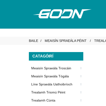
BAILE
MEAISÍN SPRAEÁLA PÉINT
TREAL
CATAGÓIRÍ
Meaisín Spraeála Troscáin
Meaisín Spraeála Tógála
Líne Spraeála Uathoibríoch
Trealamh Triomú Péint
Trealamh Cúnta