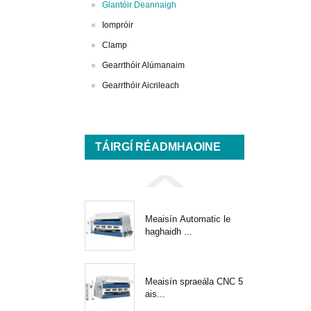
Glantóir Deannaigh
Iompróir
Clamp
Gearrthóir Alúmanaim
Gearrthóir Aicrileach
TÁIRGÍ RÉADMHAOINE
Meaisín Automatic le
haghaidh ...
Meaisín spraeála CNC 5
ais...