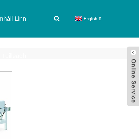
háil Linn
English
Tuilleadh