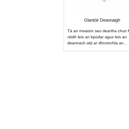
Glantóir Deannaigh
Tá an meaisín seo deartha chun f
réidh leis an bpúdar agus leis an
deannach atá ar dhromchla an
phíosa oibre chun feabhas a chur
cháilíocht na péintéireachta. Tá
séidire cumhachtach, scuab sorc
den scoth agus bata bainte stata
feistithe ar an meaisín chun glan
pras a dhéanamh. 1. Saintréith: 1
Scuab siosail dúbailte deannaigh 
tiomáinte ag mótar agus atá feisti
le dhá shéidire brú meánach,
éifeachtúlacht láidir bainte deann
scuabadh deannaigh níos
cumhachtaí; 1.2 Iompar: glac le c
gan teorainn chun a chinntiú go
mbíonn an t-ábhar á bheatha ...