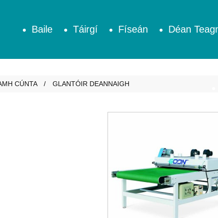
Baile
Táirgí
Físeán
Déan Teagm
AMH CÚNTA
GLANTÓIR DEANNAIGH