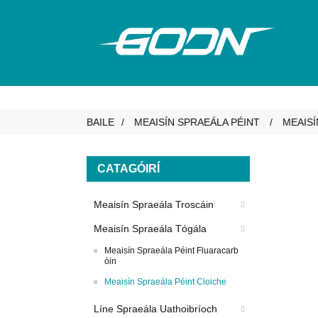
BAILE
MEAISÍN SPRAEÁLA PÉINT
MEAIS
CATAGÓIRÍ
Meaisín Spraeála Troscáin
Meaisín Spraeála Tógála
Meaisín Spraeála Péint Fluaracarb
óin
Meaisín Spraeála Péint Cloiche
Líne Spraeála Uathoibríoch