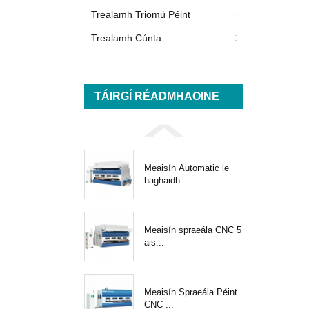
Trealamh Triomú Péint
Trealamh Cúnta
TÁIRGÍ RÉADMHAOINE
Meaisín Automatic le
haghaidh ...
Meaisín spraeála CNC 5
ais...
Meaisín Spraeála Péint
CNC ...