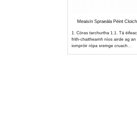
Meaisín Spraeála Péint Cloic
1. Córas tarchurtha 1.1. Tá éifeac
frith-chaitheamh níos airde ag an
iompróir rópa sreinge cruach
speisialta agus cuireann sé deire
go hiomlán leis an gcostas breise
bhaineann leis an crios iompair a
ghlanadh. 1.2. Is féidir leis an rialá
luas comhshó minicíochta an éife
spraeála a fheabhsú níos fearr. 2.
Córas spraeála 2.1. Is féidir leis a
umar brú beathaithe cruach
dhosmálta uathúil agus praiticiúil 
forbraíodh go neamhspleách
olltáirgeadh leanúnach a shásam
2.2. Cumraigh an gunna spraeála
laicir sholadaigh a tháirgeann an
comhlacht Stáit Aontaithe Mheiric