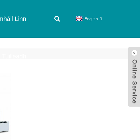
háil Linn
English
Tuilleadh