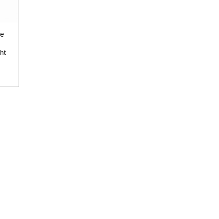
he
ht
adh
 a
il
acht
n
a
h.
eá.