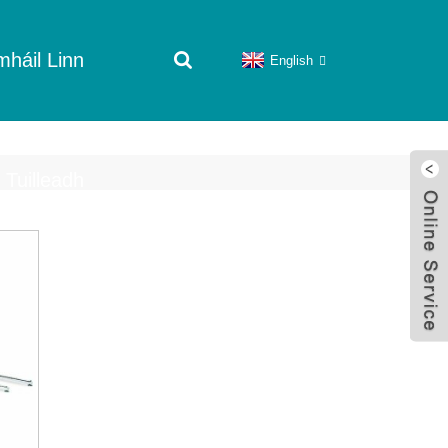
háil Linn
English
Tuilleadh