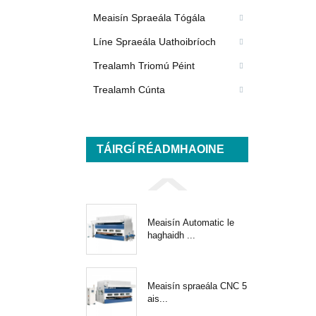
Meaisín Spraeála Tógála
Líne Spraeála Uathoibríoch
Trealamh Triomú Péint
Trealamh Cúnta
TÁIRGÍ RÉADMHAOINE
Meaisín Automatic le
haghaidh ...
Meaisín spraeála CNC 5
ais...