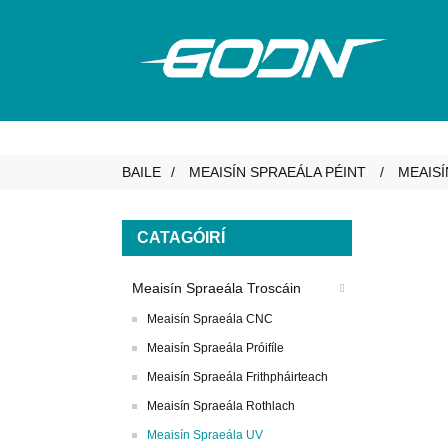
BAILE
MEAISÍN SPRAEÁLA PÉINT
MEAISÍ
CATAGÓIRÍ
Meaisín Spraeála Troscáin
Meaisín Spraeála CNC
Meaisín Spraeála Próifíle
Meaisín Spraeála Frithpháirteach
Meaisín Spraeála Rothlach
Meaisín Spraeála UV