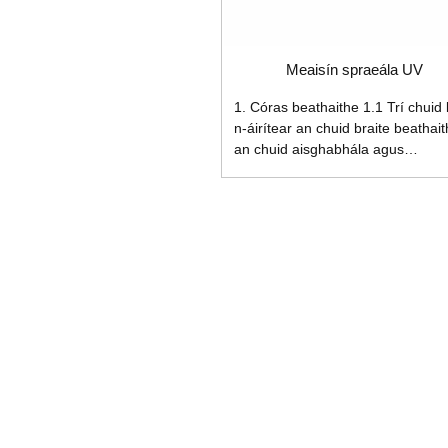
Meaisín spraeála UV
1. Córas beathaithe 1.1 Trí chuid 
n-áirítear an chuid braite beathait
an chuid aisghabhála agus
glantacháin péinte, an chuid
díluchtaithe píosa oibre. Tá an cr
beathaithe frithsheasmhach in
aghaidh creimeadh aigéid agus
alcaile agus frithsheasmhach in
aghaidh scríobtha. Tá gléas
ceartúcháin diall uathoibríoch crio
agus meicníocht frith-diall ann frei
2. Córas glantacháin crios 2.1
Úsáideann an chuid aisghabhála
agus glantacháin péinte crios PE 
frithsheasmhach in aghaidh aigéi
agus alcaile agus frithsheasmhac
aghaidh creimeadh. agus tá srait