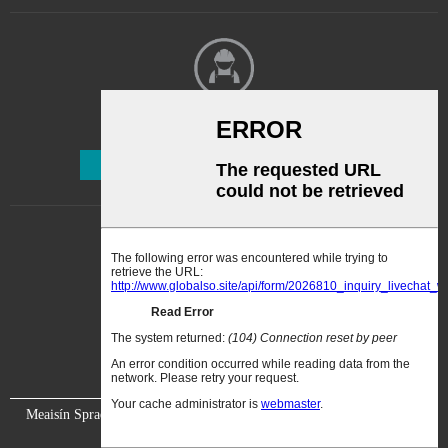
sholadaigh a tháirgeann an
comhlacht Stáit Aontaithe
Mheiriceá. 2....
Nuachtlitir
Liostáil
Meaisín Spraeála Péint
Físeán
Fúinn
Déan Teagmháil
Linn
Deimhniú
Taispeántas