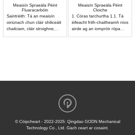
Meaisín Spraeála Péint
Meaisín Spraeála Péint
Fluaracarbóin
Cloiche
Saintréith: Tá an meaisín
1. Córas tarchurtha 1.1. Tá
oiriúnach chun cláir shiliceáit
éifeacht frith-chaitheamh níos
chailciam, cláir stroighne,
airde ag an iompróir rópa
cláir shnáithíneacha, cláir
sreinge cruach speisialta
inslithe theirmigh maisiúcháin
agus cuireann sé deireadh
foirgneamh, cláir chomh-
go hiomlán leis an gcostas
aireachta agus araile a
breise a bhaineann leis an
spraeáil. Éasca le húsáid,
crios iompair a ghlanadh. 1.2.
struchtúr láidir, uathoibriú
Is féidir leis an rialáil luas
ard, is é an rogha iontach é
comhshó minicíochta an
do chustaiméirí ó spraeáil
éifeacht spraeála a fheabhsú
láimhe go spraeáil
níos fearr. 2. Córas spraeála
uathoibríoch.
2.1. Is féidir leis an umar brú
beathaithe cruach dhosmálta
uathúil agus praiticiúil a
forbraíodh go neamhspleách
olltáirgeadh leanúnach a
© Cóipcheart - 2022-2025: Qingdao GODN Mechanical
shásamh. 2.2. Cumraigh an
Technology Co., Ltd. Gach ceart ar cosaint.
gunna spraeála laicir